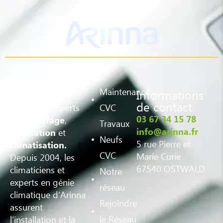
Maintenance
Informations
Votre réseau
de contact
national d’experts
CVC
03 67 34 15 78
en
,
chauffage
Travaux
info@arinna.fr
et
ventilation
Neufs
5 rue Pierre et
climatisation.
CVC
Marie Curie
Depuis 2004, les
67540 OSTWALD
climaticiens et
Notre
experts en génie
réseau
climatique d’Arinna
Rejoindre
assurent
le Réseau
l’installation et la