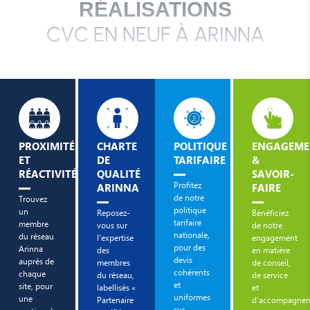
RÉALISATIONS
CVC EN NEUF À ARINNA
PROXIMITÉ
CHARTE
POLITIQUE
ENGAGEME
ET
DE
TARIFAIRE
&
RÉACTIVITÉ
QUALITÉ
SAVOIR-
Profitez
ARINNA
FAIRE
de notre
Trouvez
politique
un
Reposez-
Bénéficiez
tarifaire
membre
vous sur
de notre
nationale,
du réseau
l’expertise
engagement
pour des
Arinna
des
en matière
devis
auprès de
membres
de conseil,
cohérents
chaque
du réseau,
de service
et
site, pour
labellisés «
et
uniformes
une
Partenaire
d’accompagnem
sur