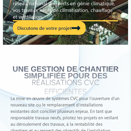
réseau national d’experts en génie climatique,
vos travaux neufs de climatisation, chauffage
et ventilation.
Discutons de votre projet
UNE GESTION DE CHANTIER
SIMPLIFIÉE POUR DES
RÉALISATIONS CVC
EFFICIENTES
La mise en œuvre de systèmes CVC pour l’ouverture d’un
nouveau site ou le remplacement d’installations
existantes doit concilier plusieurs enjeux. En tant que
responsable travaux neufs, pilotez les projets en veillant
au déroulement des travaux, à la rentabilité des
chantiers et au respect des objectifs de l’installation