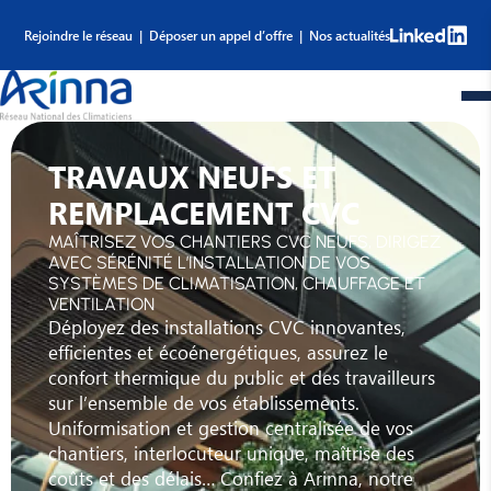
Rejoindre le réseau |
Déposer un appel d’offre |
Nos actualités
TRAVAUX NEUFS ET
REMPLACEMENT CVC
MAÎTRISEZ VOS CHANTIERS CVC NEUFS, DIRIGEZ
AVEC SÉRÉNITÉ L’INSTALLATION DE VOS
SYSTÈMES DE CLIMATISATION, CHAUFFAGE ET
VENTILATION
Déployez des installations CVC innovantes,
efficientes et écoénergétiques, assurez le
confort thermique du public et des travailleurs
sur l’ensemble de vos établissements.
Uniformisation et gestion centralisée de vos
chantiers, interlocuteur unique, maîtrise des
coûts et des délais… Confiez à Arinna, notre