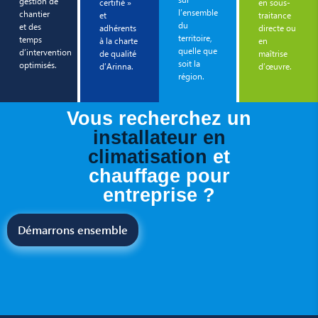
gestion de
certifié »
en sous-
l’ensemble
chantier
et
traitance
du
et des
adhérents
directe ou
territoire,
temps
à la charte
en
quelle que
d’intervention
de qualité
maîtrise
soit la
optimisés.
d’Arinna.
d’œuvre.
région.
Vous recherchez un
installateur en
climatisation
et
chauffage pour
entreprise ?
Démarrons ensemble