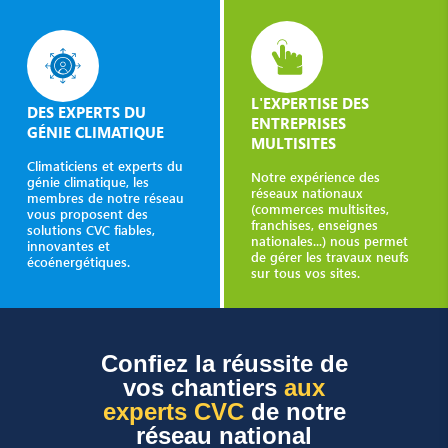
L'EXPERTISE DES
DES EXPERTS DU
ENTREPRISES
GÉNIE CLIMATIQUE
MULTISITES
Climaticiens et experts du
Notre expérience des
génie climatique, les
réseaux nationaux
membres de notre réseau
(commerces multisites,
vous proposent des
franchises, enseignes
solutions CVC fiables,
nationales...) nous permet
innovantes et
de gérer les travaux neufs
écoénergétiques.
sur tous vos sites.
Confiez la réussite de
vos chantiers
aux
experts CVC
de notre
réseau national